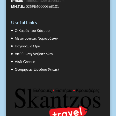
E-mail:
info@skantzostravel.com
ΜΗ.Τ.Ε.:
0259Ε60000568101
Useful Links
Ο Καιρός του Κόσμου
Μετατροπέας Νομισμάτων
Παγκόσμια Ώρα
Διεύθυνση Διαβατηρίων
Visit Greece
Θεωρήσεις Εισόδου (Visas)